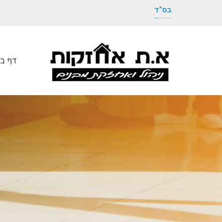
בס"ד
דף בי