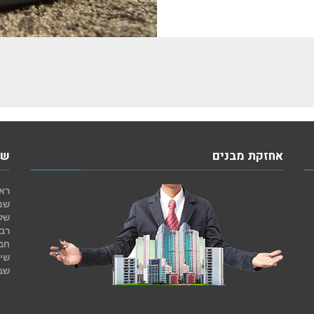
אחזקת מבנים
שע
ראש
שני
של
רבי
חמ
שי
שב