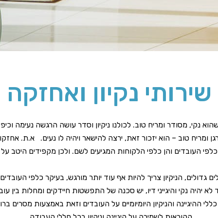
שירותי נקיון ואחזקה
 נקי, מסודר ומריח טוב. לכולנו ניקיון וסדר עושה הרגשה נעימה וכיפית
ן ומריח טוב – הוא יזכור זאת, ירצה להישאר ויהיה לו נעים. א.ת. אחזק
ן כלפי העובדים והן כלפי הלקוחות המגיעים לשם. ולכן מקפידים היטב על שי
דולים, הניקיון צריך להיות אף עוד יותר מורגש, בעיקר כלפי העובדים
 יהיה נקי והיגייני דיו, יש סכנה של התפשטות חיידקים ומחלות בין עוב
כללי ההיגיינה והניקיון היומיומיים על העובדים וזאת באמצעות מסרים 
הקוראות לשמירה על היגיינה וניקיון בכל חללי העבודה.