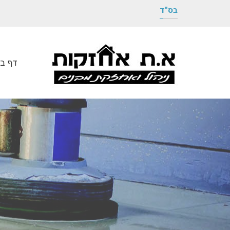
בס"ד
דף בי